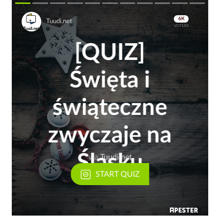
6K
Tuudi.net
VOTERS
[QUIZ]
Święta i
świąteczne
zwyczaje na
Śląsku
via
Tuudi.net
START QUIZ