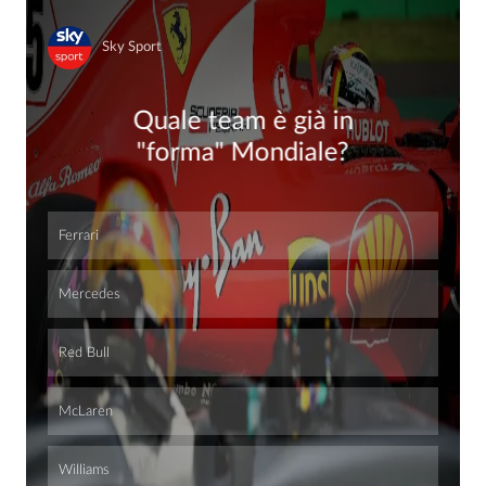
Sky Sport
Quale team è già in
"forma" Mondiale?
Ferrari
Mercedes
Red Bull
McLaren
Williams