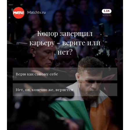
1.1K
Matchtv.ru
VOTERS
Конор завершил
карьеру - верите или
нет?
Верю как самому себе
Нет, он, конечно же, вернется