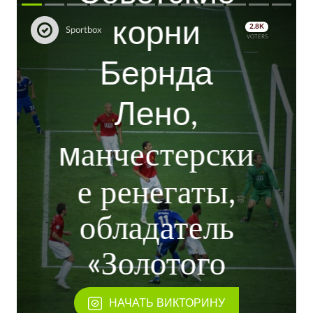
корни
2.8K
Sportbox
VOTERS
Бернда
Лено,
м
анчестерски
е ренегаты,
обладатель
«Золотого
мяча»
НАЧАТЬ ВИКТОРИНУ